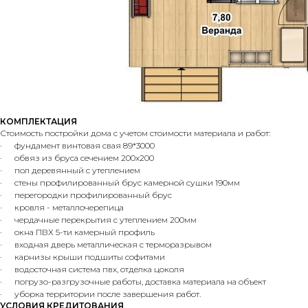
КОМПЛЕКТАЦИЯ
Стоимость постройки дома с учетом стоимости материала и работ:
· фундамент винтовая свая 89*3000
· обвяз из бруса сечением 200х200
· пол деревянный с утеплением
· стены профилированный брус камерной сушки 190мм
· перегородки профилированный брус
· кровля - металлочерепица
· чердачные перекрытия с утеплением 200мм
· окна ПВХ 5-ти камерный профиль
· входная дверь металлическая с терморазрывом
· карнизы крыши подшиты софитами
· водосточная система пвх, отделка цоколя
· погрузо-разгрузочные работы, доставка материала на объект
· уборка территории после завершения работ.
УСЛОВИЯ КРЕДИТОВАНИЯ