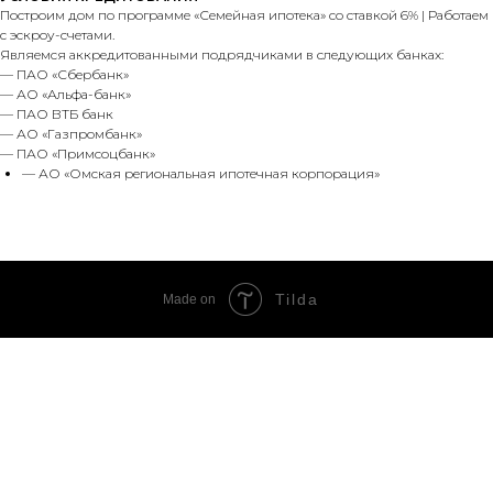
Построим дом по программе «Семейная ипотека» со ставкой 6% | Работаем
с эскроу-счетами.
Являемся аккредитованными подрядчиками в следующих банках:
— ПАО «Сбербанк»
— АО «Альфа-банк»
— ПАО ВТБ банк
— АО «Газпромбанк»
— ПАО «Примсоцбанк»
— АО «Омская региональная ипотечная корпорация»
Tilda
Made on