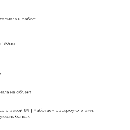
териала и работ:
 190мм
м
иала на объект
о ставкой 6% | Работаем с эскроу-счетами.
ующих банках: