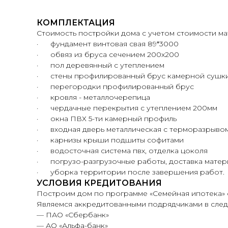
КОМПЛЕКТАЦИЯ
Стоимость постройки дома с учетом стоимости ма
· фундамент винтовая свая 89*3000
· обвяз из бруса сечением 200х200
· пол деревянный с утеплением
· стены профилированный брус камерной сушки
· перегородки профилированный брус
· кровля - металлочерепица
· чердачные перекрытия с утеплением 200мм
· окна ПВХ 5-ти камерный профиль
· входная дверь металлическая с терморазрыво
· карнизы крыши подшиты софитами
· водосточная система пвх, отделка цоколя
· погрузо-разгрузочные работы, доставка матер
· уборка территории после завершения работ.
УСЛОВИЯ КРЕДИТОВАНИЯ
Построим дом по программе «Семейная ипотека» с
Являемся аккредитованными подрядчиками в след
— ПАО «Сбербанк»
— АО «Альфа-банк»