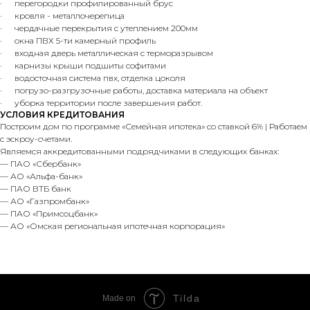
· перегородки профилированный брус
· кровля - металлочерепица
· чердачные перекрытия с утеплением 200мм
· окна ПВХ 5-ти камерный профиль
· входная дверь металлическая с терморазрывом
· карнизы крыши подшиты софитами
· водосточная система пвх, отделка цоколя
· погрузо-разгрузочные работы, доставка материала на объект
· уборка территории после завершения работ.
УСЛОВИЯ КРЕДИТОВАНИЯ
Построим дом по программе «Семейная ипотека» со ставкой 6% | Работаем
с эскроу-счетами.
Являемся аккредитованными подрядчиками в следующих банках:
— ПАО «Сбербанк»
— АО «Альфа-банк»
— ПАО ВТБ банк
— АО «Газпромбанк»
— ПАО «Примсоцбанк»
— АО «Омская региональная ипотечная корпорация»
Tilda
Made on