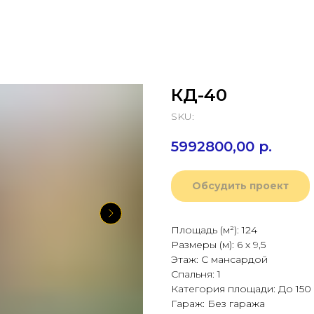
КД-40
SKU:
5992800,00
р.
Обсудить проект
Площадь (м²): 124
Размеры (м): 6 х 9,5
Этаж: С мансардой
Спальня: 1
Категория площади: До 150
Гараж: Без гаража