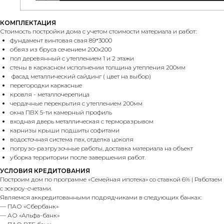
КОМПЛЕКТАЦИЯ
Стоимость постройки дома с учетом стоимости материала и работ:
фундамент винтовая свая 89*3000
обвяз из бруса сечением 200х200
пол деревянный с утеплением 1 и 2 этажи
стены в каркасном исполнении толщина утепления 200мм
фасад металлический сайдинг ( цвет на выбор)
перегородки каркасные
кровля - металлочерепица
чердачные перекрытия с утеплением 200мм
окна ПВХ 5-ти камерный профиль
входная дверь металлическая с терморазрывом
карнизы крыши подшиты софитами
водосточная система пвх, отделка цоколя
погрузо-разгрузочные работы, доставка материала на объект
уборка территории после завершения работ.
УСЛОВИЯ КРЕДИТОВАНИЯ
Построим дом по программе «Семейная ипотека» со ставкой 6% | Работаем
с эскроу-счетами.
Являемся аккредитованными подрядчиками в следующих банках:
— ПАО «Сбербанк»
— АО «Альфа-банк»