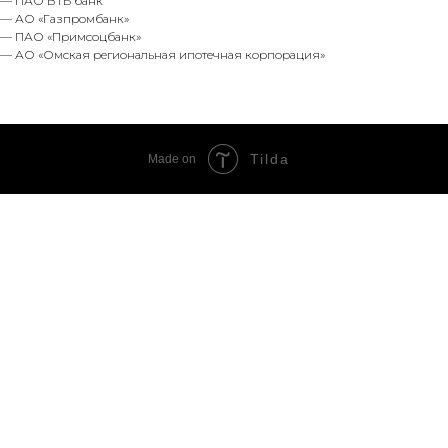
— ПАО ВТБ банк
— АО «Газпромбанк»
— ПАО «Примсоцбанк»
— АО «Омская региональная ипотечная корпорация»
Tilda
Made on