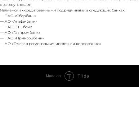
с эскроу-счетами.
Являемся аккредитованными подрядчиками в следующих банках:
— ПАО «Сбербанк»
— АО «Альфа-банк»
— ПАО ВТБ банк
— АО «Газпромбанк»
— ПАО «Примсоцбанк»
— АО «Омская региональная ипотечная корпорация»
Tilda
Made on