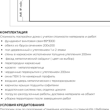
КОМПЛЕКТАЦИЯ
Стоимость постройки дома с учетом стоимости материала и работ:
фундамент винтовая свая 89*3000
обвяз из бруса сечением 200х200
пол деревянный с утеплением 1 и 2 этажи
стены в каркасном исполнении толщина утепления 200мм
фасад металлический сайдинг ( цвет на выбор)
перегородки каркасные
кровля - металлочерепица
чердачные перекрытия с утеплением 200мм
окна ПВХ 5-ти камерный профиль
входная дверь металлическая с терморазрывом
карнизы крыши подшиты софитами
водосточная система пвх, отделка цоколя
погрузо-разгрузочные работы, доставка материала на объект
уборка территории после завершения работ
УСЛОВИЯ КРЕДИТОВАНИЯ
Построим дом по программе «Семейная ипотека» со ставкой 6% | Работаем