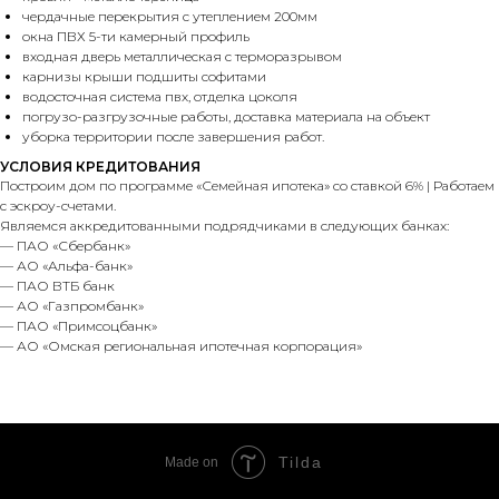
чердачные перекрытия с утеплением 200мм
окна ПВХ 5-ти камерный профиль
входная дверь металлическая с терморазрывом
карнизы крыши подшиты софитами
водосточная система пвх, отделка цоколя
погрузо-разгрузочные работы, доставка материала на объект
уборка территории после завершения работ.
УСЛОВИЯ КРЕДИТОВАНИЯ
Построим дом по программе «Семейная ипотека» со ставкой 6% | Работаем
с эскроу-счетами.
Являемся аккредитованными подрядчиками в следующих банках:
— ПАО «Сбербанк»
— АО «Альфа-банк»
— ПАО ВТБ банк
— АО «Газпромбанк»
— ПАО «Примсоцбанк»
— АО «Омская региональная ипотечная корпорация»
Tilda
Made on