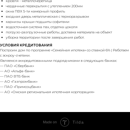
кровля - металлочерепица
чердачные перекрытия с утеплением 200мм
окна ПВХ 5-ти камерный профиль
входная дверь металлическая с терморазрывом
карнизы крыши подшиты софитами
водосточная система пвх, отделка цоколя
погрузо-разгрузочные работы, доставка материала на объект
уборка территории после завершения работ.
УСЛОВИЯ КРЕДИТОВАНИЯ
Построим дом по программе «Семейная ипотека» со ставкой 6% | Работаем
с эскроу-счетами.
Являемся аккредитованными подрядчиками в следующих банках:
— ПАО «Сбербанк»
— АО «Альфа-банк»
— ПАО ВТБ банк
— АО «Газпромбанк»
— ПАО «Примсоцбанк»
— АО «Омская региональная ипотечная корпорация»
Tilda
Made on