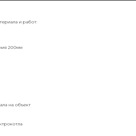
териала и работ:
ния 200мм
ала на объект
ектрокотла