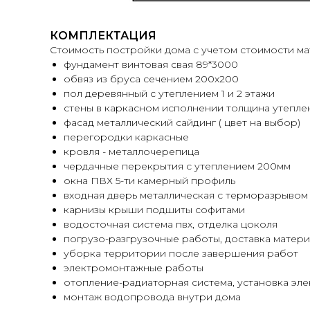
КОМПЛЕКТАЦИЯ
Стоимость постройки дома с учетом стоимости ма
фундамент винтовая свая 89*3000
обвяз из бруса сечением 200х200
пол деревянный с утеплением 1 и 2 этажи
стены в каркасном исполнении толщина утепле
фасад металлический сайдинг ( цвет на выбор)
перегородки каркасные
кровля - металлочерепица
чердачные перекрытия с утеплением 200мм
окна ПВХ 5-ти камерный профиль
входная дверь металлическая с терморазрывом
карнизы крыши подшиты софитами
водосточная система пвх, отделка цоколя
погрузо-разгрузочные работы, доставка матери
уборка территории после завершения работ
электромонтажные работы
отопление-радиаторная система, установка эл
монтаж водопровода внутри дома