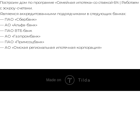
Построим дом по программе «Семейная ипотека» со ставкой 6% | Работаем
с эскроу-счетами.
Являемся аккредитованными подрядчиками в следующих банках:
— ПАО «Сбербанк»
— АО «Альфа-банк»
— ПАО ВТБ банк
— АО «Газпромбанк»
— ПАО «Примсоцбанк»
— АО «Омская региональная ипотечная корпорация»
Tilda
Made on