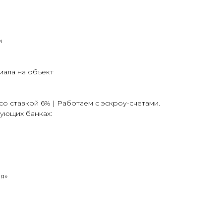
м
иала на объект
о ставкой 6% | Работаем с эскроу-счетами.
ующих банках:
я»