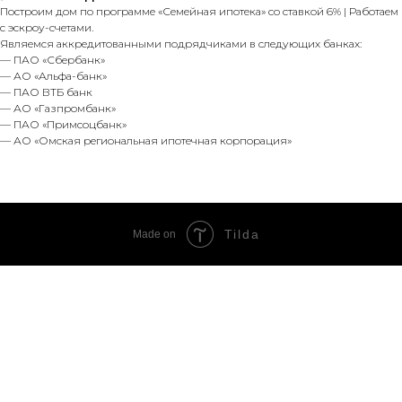
Построим дом по программе «Семейная ипотека» со ставкой 6% | Работаем
с эскроу-счетами.
Являемся аккредитованными подрядчиками в следующих банках:
— ПАО «Сбербанк»
— АО «Альфа-банк»
— ПАО ВТБ банк
— АО «Газпромбанк»
— ПАО «Примсоцбанк»
— АО «Омская региональная ипотечная корпорация»
Tilda
Made on