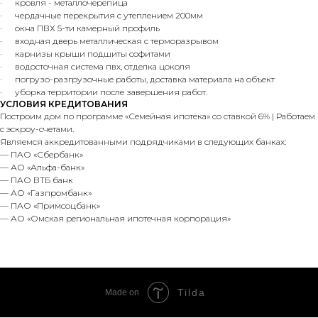
· кровля - металлочерепица
· чердачные перекрытия с утеплением 200мм
· окна ПВХ 5-ти камерный профиль
· входная дверь металлическая с терморазрывом
· карнизы крыши подшиты софитами
· водосточная система пвх, отделка цоколя
· погрузо-разгрузочные работы, доставка материала на объект
· уборка территории после завершения работ.
УСЛОВИЯ КРЕДИТОВАНИЯ
Построим дом по программе «Семейная ипотека» со ставкой 6% | Работаем
с эскроу-счетами.
Являемся аккредитованными подрядчиками в следующих банках:
— ПАО «Сбербанк»
— АО «Альфа-банк»
— ПАО ВТБ банк
— АО «Газпромбанк»
— ПАО «Примсоцбанк»
— АО «Омская региональная ипотечная корпорация»
Tilda
Made on