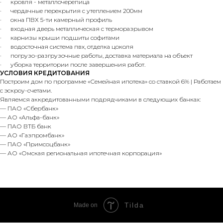
· кровля - металлочерепица
· чердачные перекрытия с утеплением 200мм
· окна ПВХ 5-ти камерный профиль
· входная дверь металлическая с терморазрывом
· карнизы крыши подшиты софитами
· водосточная система пвх, отделка цоколя
· погрузо-разгрузочные работы, доставка материала на объект
· уборка территории после завершения работ.
УСЛОВИЯ КРЕДИТОВАНИЯ
Построим дом по программе «Семейная ипотека» со ставкой 6% | Работаем
с эскроу-счетами.
Являемся аккредитованными подрядчиками в следующих банках:
— ПАО «Сбербанк»
— АО «Альфа-банк»
— ПАО ВТБ банк
— АО «Газпромбанк»
— ПАО «Примсоцбанк»
— АО «Омская региональная ипотечная корпорация»
Tilda
Made on