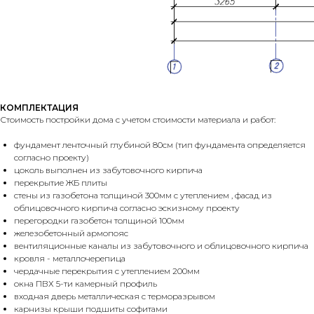
КОМПЛЕКТАЦИЯ
Стоимость постройки дома с учетом стоимости материала и работ:
фундамент ленточный глубиной 80см (тип фундамента определяется
согласно проекту)
цоколь выполнен из забутовочного кирпича
перекрытие ЖБ плиты
стены из газобетона толщиной 300мм с утеплением , фасад из
облицовочного кирпича согласно эскизному проекту
перегородки газобетон толщиной 100мм
железобетонный армопояс
вентиляционные каналы из забутовочного и облицовочного кирпича
кровля - металлочерепица
чердачные перекрытия с утеплением 200мм
окна ПВХ 5-ти камерный профиль
входная дверь металлическая с терморазрывом
карнизы крыши подшиты софитами