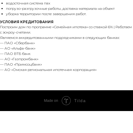
водосточная система пвх
погрузо-разгрузочные работы, доставка материала на объект
уборка территории после завершения работ.
УСЛОВИЯ КРЕДИТОВАНИЯ
Построим дом по программе «Семейная ипотека» со ставкой 6% | Работаем
с эскроу-счетами.
Являемся аккредитованными подрядчиками в следующих банках:
— ПАО «Сбербанк»
— АО «Альфа-банк»
— ПАО ВТБ банк
— АО «Газпромбанк»
— ПАО «Примсоцбанк»
— АО «Омская региональная ипотечная корпорация»
Tilda
Made on