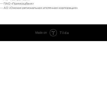
— ПАО «Примсоцбанк»
— АО «Омская региональная ипотечная корпорация»
Tilda
Made on