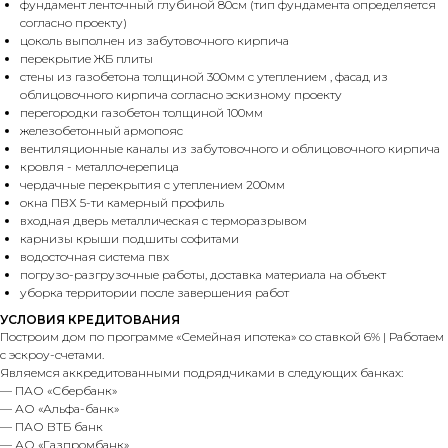
фундамент ленточный глубиной 80см (тип фундамента определяется
согласно проекту)
цоколь выполнен из забутовочного кирпича
перекрытие ЖБ плиты
стены из газобетона толщиной 300мм с утеплением , фасад из
облицовочного кирпича согласно эскизному проекту
перегородки газобетон толщиной 100мм
железобетонный армопояс
вентиляционные каналы из забутовочного и облицовочного кирпича
кровля - металлочерепица
чердачные перекрытия с утеплением 200мм
окна ПВХ 5-ти камерный профиль
входная дверь металлическая с терморазрывом
карнизы крыши подшиты софитами
водосточная система пвх
погрузо-разгрузочные работы, доставка материала на объект
уборка территории после завершения работ
УСЛОВИЯ КРЕДИТОВАНИЯ
Построим дом по программе «Семейная ипотека» со ставкой 6% | Работаем
с эскроу-счетами.
Являемся аккредитованными подрядчиками в следующих банках:
— ПАО «Сбербанк»
— АО «Альфа-банк»
— ПАО ВТБ банк
— АО «Газпромбанк»