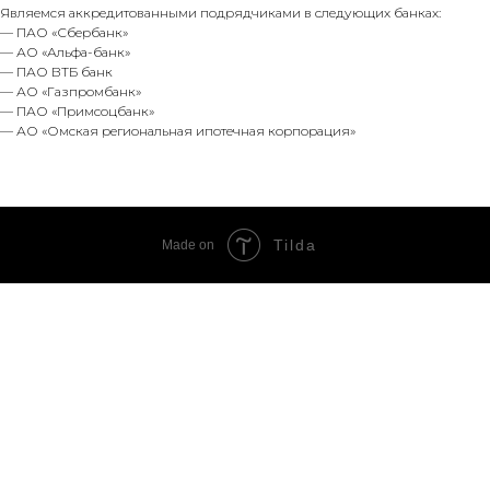
Являемся аккредитованными подрядчиками в следующих банках:
— ПАО «Сбербанк»
— АО «Альфа-банк»
— ПАО ВТБ банк
— АО «Газпромбанк»
— ПАО «Примсоцбанк»
— АО «Омская региональная ипотечная корпорация»
Tilda
Made on