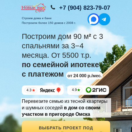
+7 (904) 823-79-07
Строим дома и бани
Построили более 150 домов с 2008 г.
Построим дом 90 м
²
с 3
спальнями за 3−4
месяца. От 5500 т.р.
по семейной ипотеке
с платежом
от 24 000 р./мес.
4.9
4.3
Перевезите семью из тесной квартиры
и шумных соседей
в дом со своим
участком в пригороде Омска
ВЫБРАТЬ ПРОЕКТ ПОД