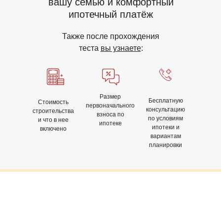
вашу семью и комфортный
ипотечный платёж
Также после прохождения
теста
вы узнаете
:
2
1
3
Размер
Бесплатную
Стоимость
первоначального
консультацию
строительства
взноса по
по условиям
и что в нее
ипотеке
ипотеки и
включено
вариантам
планировки